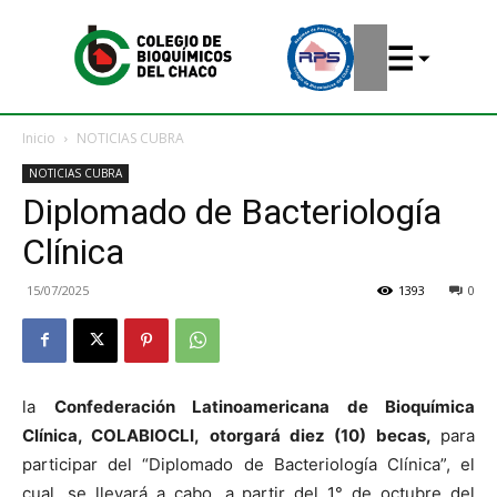
Inicio
NOTICIAS CUBRA
NOTICIAS CUBRA
Diplomado de Bacteriología
Clínica
15/07/2025
1393
0
la
Confederación Latinoamericana de Bioquímica
Clínica, COLABIOCLI,
otorgará diez (10) becas,
para
participar del “Diplomado de Bacteriología Clínica”, el
cual, se llevará a cabo, a partir del 1° de octubre del