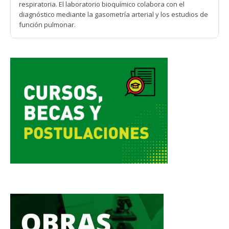
respiratoria. El laboratorio bioquímico colabora con el
diagnóstico mediante la gasometría arterial y los estudios de
función pulmonar.