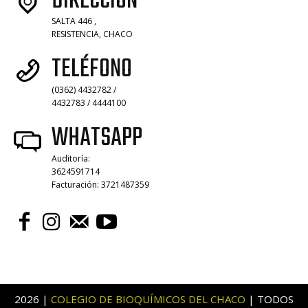
DIRECCIÓN
SALTA 446 ,
RESISTENCIA, CHACO
TELÉFONO
(0362) 4432782 /
4432783 / 4444100
WHATSAPP
Auditoría:
3624591714
Facturación: 3721487359
2026 |
COLEGIO DE BIOQUÍMICOS DEL CHACO
| TODOS