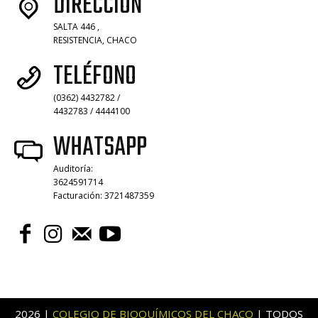
DIRECCIÓN
SALTA 446 ,
RESISTENCIA, CHACO
TELÉFONO
(0362) 4432782 /
4432783 / 4444100
WHATSAPP
Auditoría:
3624591714
Facturación: 3721487359
2026 |
COLEGIO DE BIOQUÍMICOS DEL CHACO
| TODOS