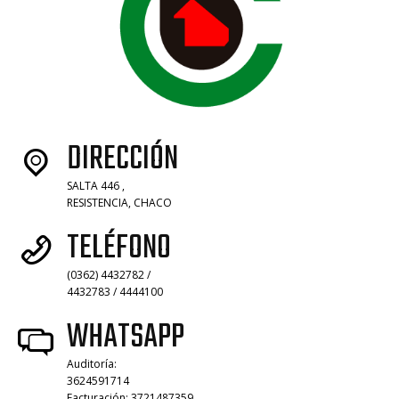
DIRECCIÓN
SALTA 446 ,
RESISTENCIA, CHACO
TELÉFONO
(0362) 4432782 /
4432783 / 4444100
WHATSAPP
Auditoría:
3624591714
Facturación: 3721487359