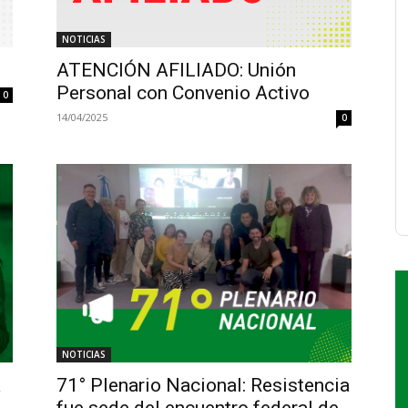
NOTICIAS
ATENCIÓN AFILIADO: Unión
Personal con Convenio Activo
0
14/04/2025
0
NOTICIAS
a
71° Plenario Nacional: Resistencia
fue sede del encuentro federal de