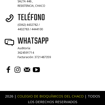
SALTA 446 ,
RESISTENCIA, CHACO
TELÉFONO
(0362) 4432782 /
4432783 / 4444100
WHATSAPP
Auditoría:
3624591714
Facturación: 3721487359
2026 |
COLEGIO DE BIOQUÍMICOS DEL CHACO
| TODOS
LOS DERECHOS RESERVADOS